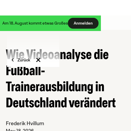
Am 18. August kommt etwas Großes
Anmelden
Wie Videoanalyse die
Zurück
Fußball-
Trainerausbildung in
Deutschland verändert
Frederik Hvillum