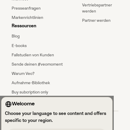
Vertriebspartner
Presseanfragen
werden
Markenrichtlinien
Partner werden
Ressourcen
Blog
E-books
Fallstudien von Kunden
Sende deinen #veomoment
Warum Veo?
Aufnahme-Bibliothek
Buy subcription only
Welcome
Choose your language to see content and offers
Allgemeine Geschäftsbedingungen (AGBs)
specific to your region.
Vereinbarung zur Datenverarbeitung
Datenschutzrichtlinien