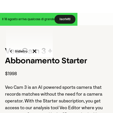
Il 18 agosto arriva qualcosa di grande
Iscriviti
Veo Cam 3 +
Indietro
Abbonamento Starter
$1998
Veo Cam 3 is an AI powered sports camera that
records matches without the need for a camera
operator. With the Starter subscription, you get
access to our analysis tool Veo Editor where you