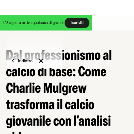
Il 18 agosto arriva qualcosa di grande
Iscriviti
Dal professionismo al
Indietro
calcio di base: Come
Charlie Mulgrew
trasforma il calcio
giovanile con l'analisi