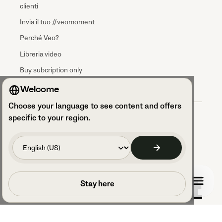
clienti
Invia il tuo #veomoment
Perché Veo?
Libreria video
Buy subcription only
Welcome
Choose your language to see content and offers
Termini & condizioni
specific to your region.
Accordo per il trattamento dei dati
Informativa sulla privacy
Conformità GDPR
Accedere alle impostazioni dei cookie
Code of Conduct
Prenota una chiamata
Stay here