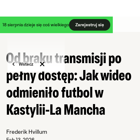
18 sierpnia dzieje się coś wielkiego
Zarejestruj się
Od braku transmisji po
Wstecz
pełny dostęp: Jak wideo
odmieniło futbol w
Kastylii-La Mancha
Frederik Hvillum