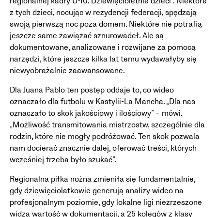
regionalnej kadry U-10. Dziewięcioletnie dzieci”. Niektóre
z tych dzieci, nocując w rezydencji federacji, spędzają
swoją pierwszą noc poza domem. Niektóre nie potrafią
jeszcze same zawiązać sznurowadeł. Ale są
dokumentowane, analizowane i rozwijane za pomocą
narzędzi, które jeszcze kilka lat temu wydawałyby się
niewyobrażalnie zaawansowane.
Dla Juana Pablo ten postęp oddaje to, co wideo
oznaczało dla futbolu w Kastylii-La Mancha. „Dla nas
oznaczało to skok jakościowy i ilościowy” – mówi.
„Możliwość transmitowania mistrzostw, szczególnie dla
rodzin, które nie mogły podróżować. Ten skok pozwala
nam docierać znacznie dalej, oferować treści, których
wcześniej trzeba było szukać”.
Regionalna piłka nożna zmieniła się fundamentalnie,
gdy dziewięciolatkowie generują analizy wideo na
profesjonalnym poziomie, gdy lokalne ligi niezrzeszone
widzą wartość w dokumentacji, a 25 kolegów z klasy