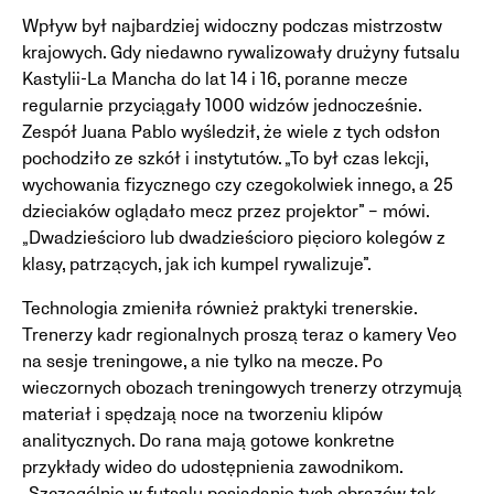
Wpływ był najbardziej widoczny podczas mistrzostw
krajowych. Gdy niedawno rywalizowały drużyny futsalu
Kastylii-La Mancha do lat 14 i 16, poranne mecze
regularnie przyciągały 1000 widzów jednocześnie.
Zespół Juana Pablo wyśledził, że wiele z tych odsłon
pochodziło ze szkół i instytutów. „To był czas lekcji,
wychowania fizycznego czy czegokolwiek innego, a 25
dzieciaków oglądało mecz przez projektor” – mówi.
„Dwadzieścioro lub dwadzieścioro pięcioro kolegów z
klasy, patrzących, jak ich kumpel rywalizuje”.
Technologia zmieniła również praktyki trenerskie.
Trenerzy kadr regionalnych proszą teraz o kamery Veo
na sesje treningowe, a nie tylko na mecze. Po
wieczornych obozach treningowych trenerzy otrzymują
materiał i spędzają noce na tworzeniu klipów
analitycznych. Do rana mają gotowe konkretne
przykłady wideo do udostępnienia zawodnikom.